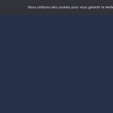
Nous utilisons des cookies pour vous garantir la meill
CHALET 18 / HUSKY
VENEZ VIVRE
Une expérience uni
A la montagne
A proximité du parc: toutes les activ