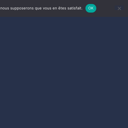
e, nous supposerons que vous en êtes satisfait.
OK
CHALET 91 / LE GABY