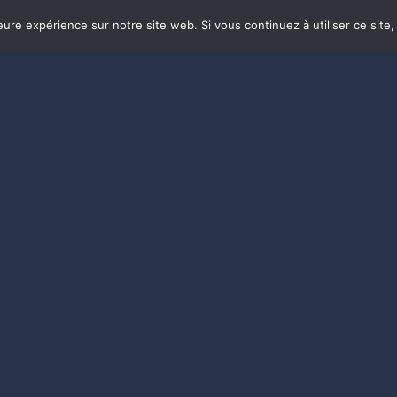
eure expérience sur notre site web. Si vous continuez à utiliser ce sit
CHALET 80 / L'OEILLET DES GLACIERS
que
ités d’hiver comme d’été !